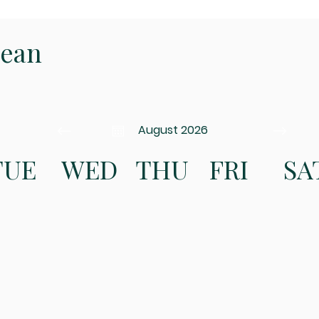
Rapp
mes
Jean
August 2026
TUE
WED
THU
FRI
SA