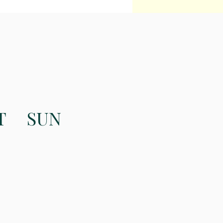
el horaires des
ses
T
SUN