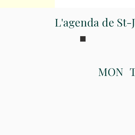
Pour une nouvelle année
scolaire en paix, pensez
au cathé !
L'agenda de St-
MON