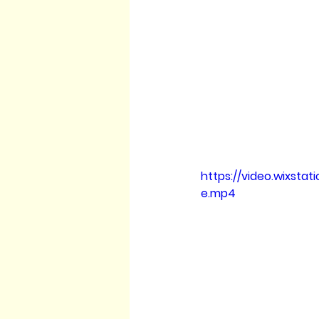
https://video.wixst
e.mp4