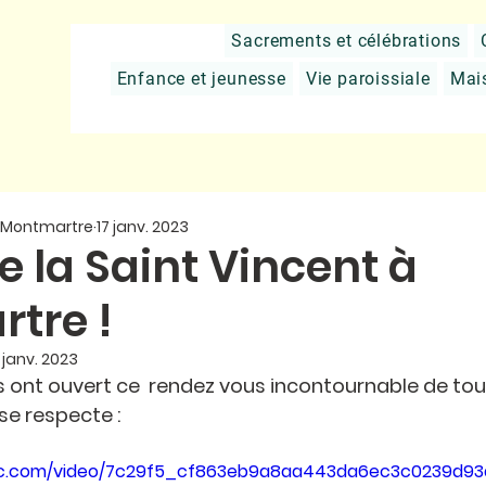
Sacrements et célébrations
Enfance et jeunesse
Vie paroissiale
Mai
e Montmartre
17 janv. 2023
 la Saint Vincent à
tre !
 janv. 2023
s ont ouvert ce  rendez vous incontournable de tou
e respecte : 
tatic.com/video/7c29f5_cf863eb9a8aa443da6ec3c0239d9