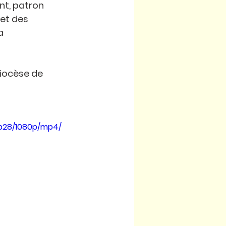
nt, patron 
et des 
a 
iocèse de 
b28/1080p/mp4/