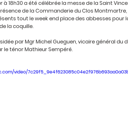
r à 18h30 a été célébrée la messe de la Saint Vince
présence de la Commanderie du Clos Montmartre, 
ésents tout le week end place des abbesses pour l
de la coquille. 
sidée par Mgr Michel Gueguen, vicaire général du d
ar le ténor Mathieur Sempéré. 
tatic.com/video/7c29f5_9e4f623085c04e2f976b693aa0a03