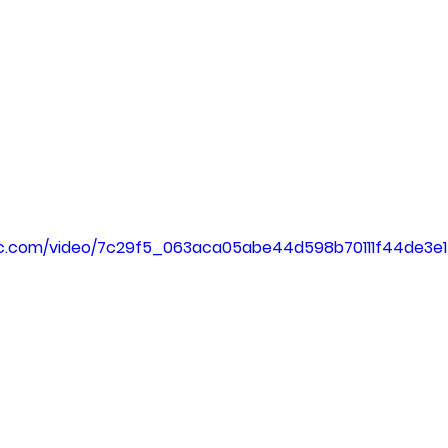
atic.com/video/7c29f5_063aca05abe44d598b70111f44de3e1