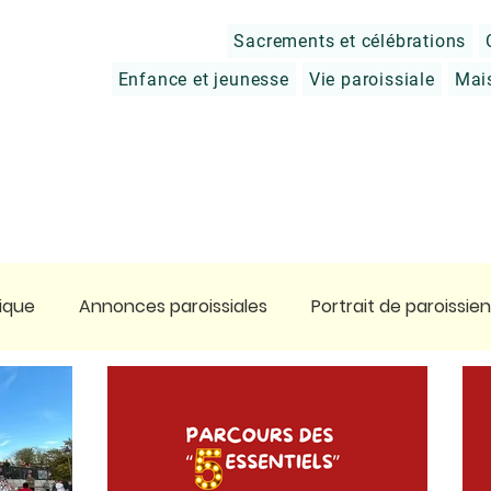
Sacrements et célébrations
Enfance et jeunesse
Vie paroissiale
Mai
ique
Annonces paroissiales
Portrait de paroissien
tier
Prier
Charité chrétienne
Approfondir sa 
ge en Terre Sainte