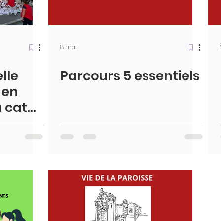
8 mai
lle
Parcours 5 essentiels
 en
u cathé