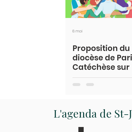
8 mai
Proposition du
diocèse de Pari
Catéchèse sur 
sacrements d
Pâques
L'agenda de St-