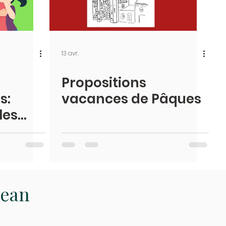
13 avr.
Propositions
s:
vacances de Pâques
les
e
Jean