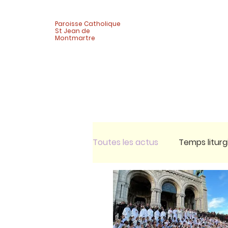
Paroisse Catholique
St Jean de
Montmartre
Toutes les actus
Temps liturg
Célébrations
Vie de quar
Activité adultes
Pèlerina