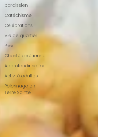
paroissien
Catéchisme
Célébrations
Vie de quartier
Prier
Charité chrétienne
Approfondir sa foi
Activité adultes
Pèlerinage en
Terre Sainte