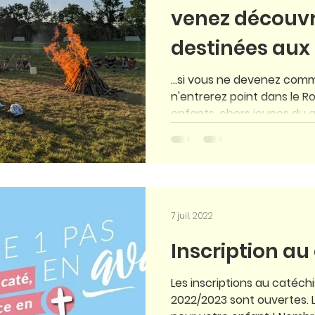
venez découvri
destinées aux 
adolescents !
...si vous ne devenez com
n'entrerez point dans le 
enfants, chers jeunes du qu
7 juil. 2022
Inscription a
Les inscriptions au catéch
2022/2023 sont ouvertes.