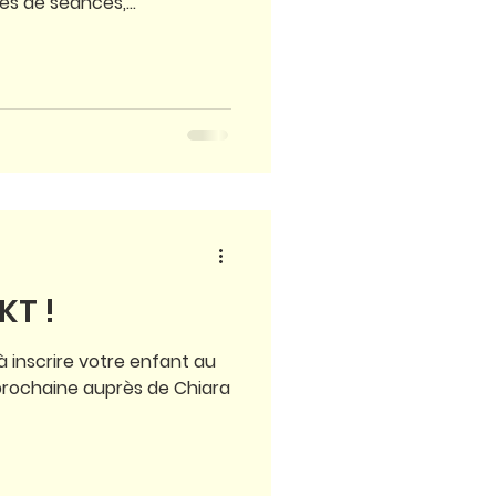
s de séances,...
KT !
à inscrire votre enfant au
prochaine auprès de Chiara