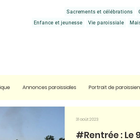
Sacrements et célébrations
Enfance et jeunesse
Vie paroissiale
Mai
ique
Annonces paroissiales
Portrait de paroissien
tier
Prier
Charité chrétienne
Approfondir sa 
31 août 2023
#Rentrée : Le 
ge en Terre Sainte