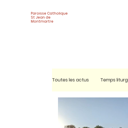
Paroisse Catholique
St Jean de
Montmartre
Toutes les actus
Temps liturg
Célébrations
Vie de quar
Activité adultes
Pèlerina