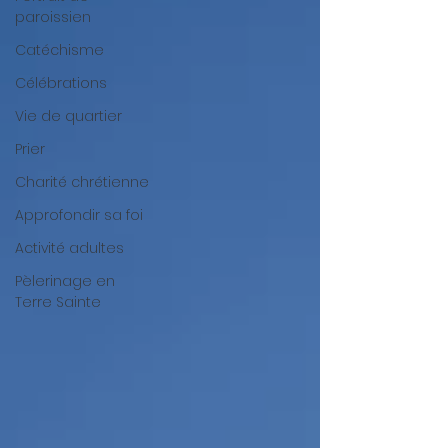
paroissien
Catéchisme
Célébrations
Vie de quartier
Prier
Charité chrétienne
Approfondir sa foi
Activité adultes
Pèlerinage en
Terre Sainte