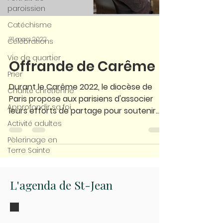
paroissien
Catéchisme
21 mars 2022
Célébrations
Vie de quartier
Offrande de Carême
Prier
Durant le Carême 2022, le diocèse de
Charité chrétienne
Paris propose aux parisiens d'associer
Approfondir sa foi
leurs efforts de partage pour soutenir
différentes causes....
Activité adultes
Pèlerinage en
Terre Sainte
L'agenda de St-Jean