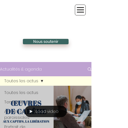
Nous soutenir
Actualités & agenda
Toutes les actus
Toutes les actus
Temps liturgique
Load video
Annonces
paroissiales
Portrait de