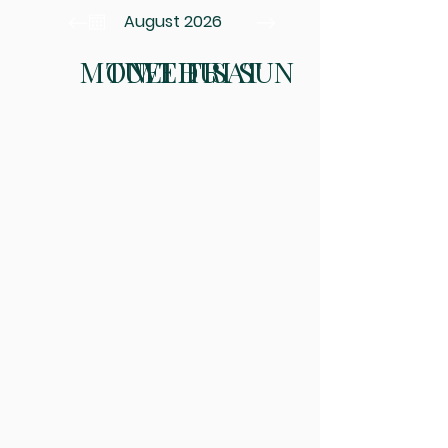
August 2026
MON
TUE
WED
THU
FRI
SAT
SUN