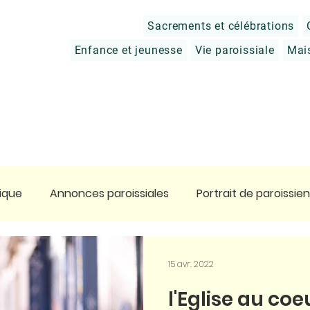
Sacrements et célébrations
Enfance et jeunesse
Vie paroissiale
Mai
ique
Annonces paroissiales
Portrait de paroissien
tier
Prier
Charité chrétienne
Approfondir sa 
15 avr. 2022
l'Eglise au coeu
ge en Terre Sainte