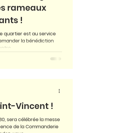
des rameaux
nts !
le quartier est au service
demander la bénédiction
tre...
int-Vincent !
30, sera célébrée la messe
résence de la Commanderie