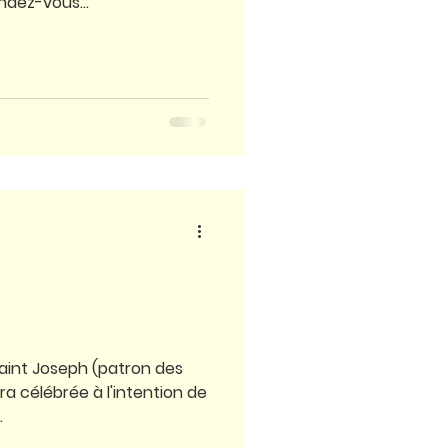
ndez-vous...
s
 Saint Joseph (patron des
ra célébrée à l'intention de
.