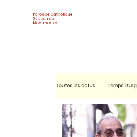
Paroisse Catholique
St Jean de
Montmartre
Toutes les actus
Temps liturg
Célébrations
Vie de quar
Activité adultes
Pèlerina