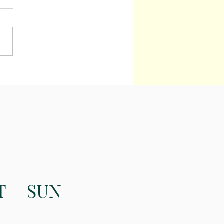
aison Saint Jean
T
SUN