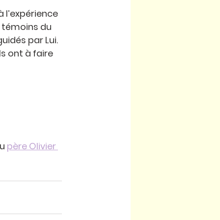
 l’expérience 
s témoins du 
uidés par Lui. 
s ont à faire 
u 
père Olivier 