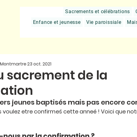
Sacrements et célébrations
Enfance et jeunesse
Vie paroissiale
Mai
e Montmartre
23 oct. 2021
u sacrement de la
ation
ers jeunes baptisés mais pas encore con
 voulez etre confirmeś cette anneé ! Voici que not
nous par la confirmation ? 