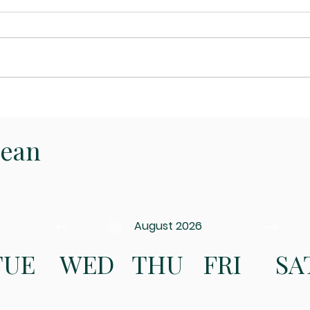
La M
Pèlerinage à Notre Dame
de Paris
Jean
August 2026
TUE
WED
THU
FRI
SA