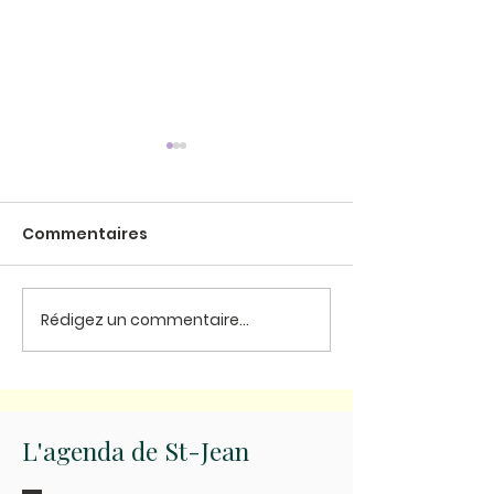
Commentaires
La Maison Sai
Rédigez un commentaire...
Pèlerinage à Notre
Dame de Paris
L'agenda de St-Jean