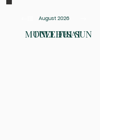
August 2026
MON
TUE
WED
THU
FRI
SAT
SUN