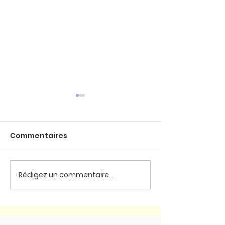
Commentaires
La Maison Sai
Rédigez un commentaire...
Pèlerinage à Notre
Dame de Paris