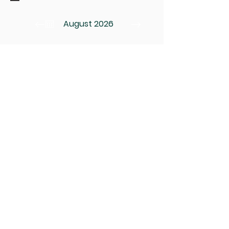
August 2026
MON
TUE
WED
THU
FRI
SAT
SUN