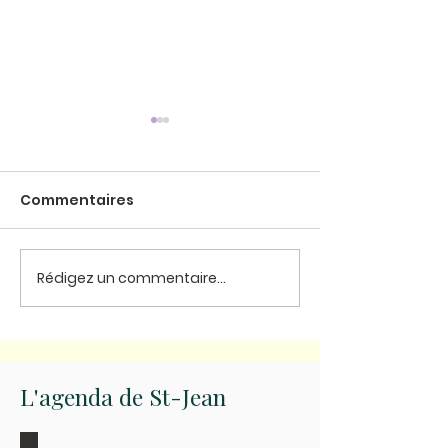
Commentaires
La Maison Saint Jean
Rédigez un commentaire...
Carême 2024 
participez au
maraudes ch
samedi
L'agenda de St-Jean