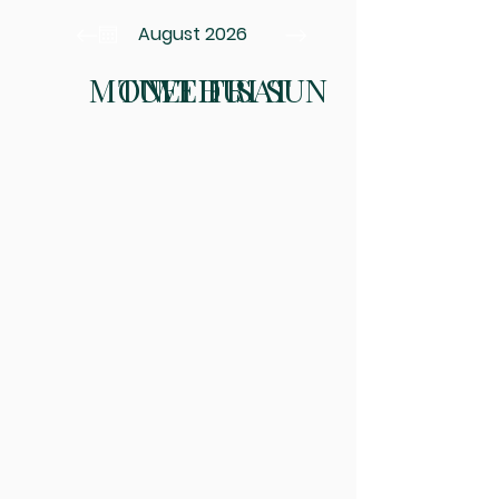
August 2026
MON
TUE
WED
THU
FRI
SAT
SUN