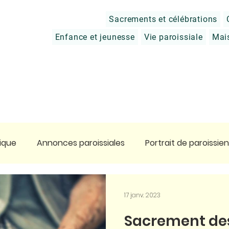
Sacrements et célébrations
Enfance et jeunesse
Vie paroissiale
Mai
ique
Annonces paroissiales
Portrait de paroissien
tier
Prier
Charité chrétienne
Approfondir sa 
17 janv. 2023
Sacrement de
ge en Terre Sainte