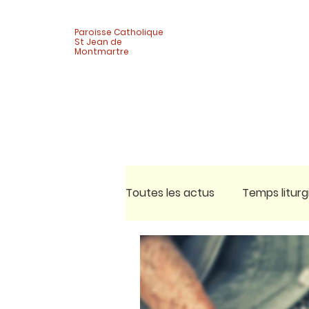
Paroisse Catholique
St Jean de
Montmartre
Toutes les actus
Temps liturg
Célébrations
Vie de quar
Activité adultes
Pèlerina