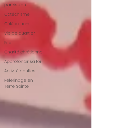
paroissien
Catéchisme
Célébrations
Vie de quartier
Prier
Charité chrétienne
Approfondir sa foi
Activité adultes
Pèlerinage en
Terre Sainte