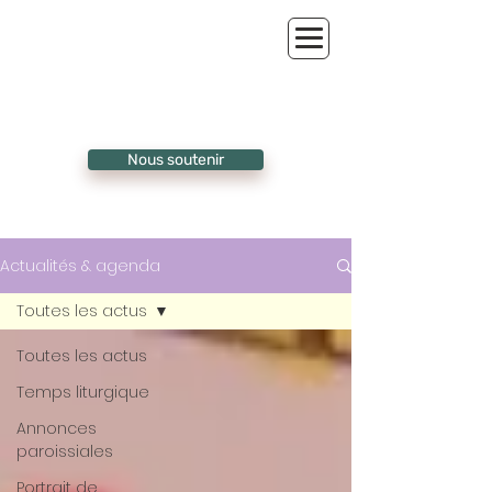
Nous soutenir
Actualités & agenda
Toutes les actus
Toutes les actus
Temps liturgique
Annonces
paroissiales
Portrait de