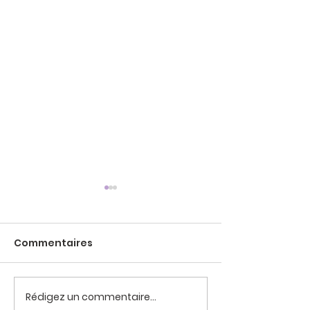
Commentaires
La Maison Sai
Rédigez un commentaire...
Pèlerinage à Notre