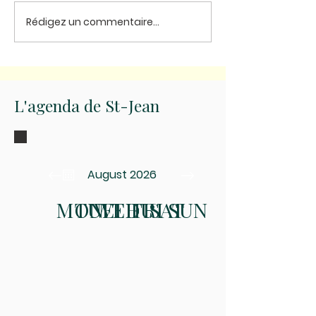
Parcours 5 essentiels
Rédigez un commentaire...
Rappel horair
messes
L'agenda de St-Jean
August 2026
MON
TUE
WED
THU
FRI
SAT
SUN