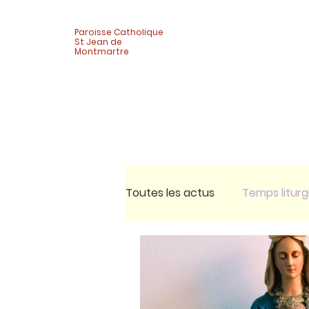
Paroisse Catholique
St Jean de
Montmartre
Toutes les actus
Temps liturg
Célébrations
Vie de quar
Activité adultes
Pèlerina