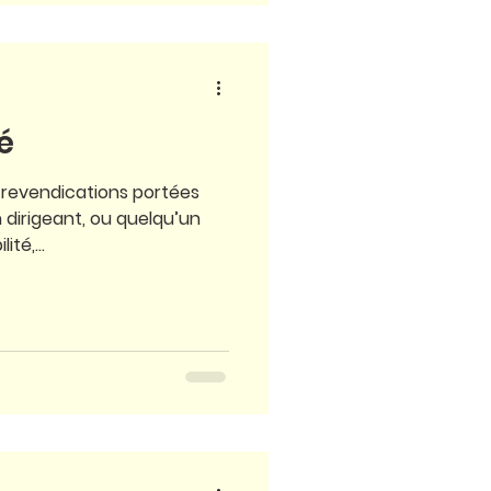
é
es revendications portées
n dirigeant, ou quelqu’un
té,...