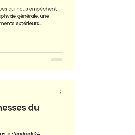
hoses qui nous empêchent
phyxie générale, une
ents extérieurs...
messes du
us le Vendredi 24