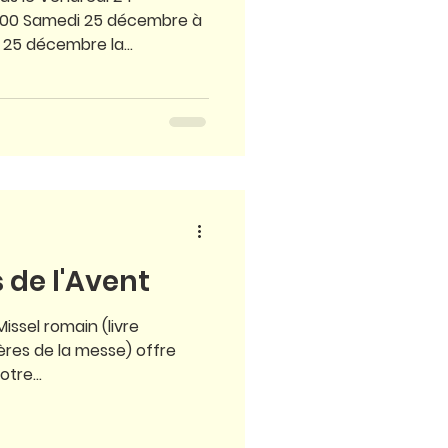
 25 décembre la...
 de l'Avent
issel romain (livre
ères de la messe) offre
tre...