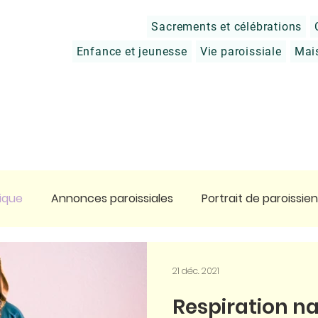
Sacrements et célébrations
Enfance et jeunesse
Vie paroissiale
Mai
ique
Annonces paroissiales
Portrait de paroissien
tier
Prier
Charité chrétienne
Approfondir sa 
21 déc. 2021
Respiration na
ge en Terre Sainte