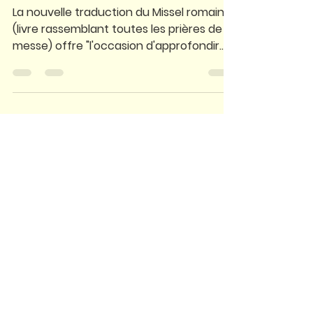
4 déc. 2021
Les rencontres de
l'Avent
La nouvelle traduction du Missel romain
(livre rassemblant toutes les prières de la
messe) offre "l'occasion d'approfondir
notre...