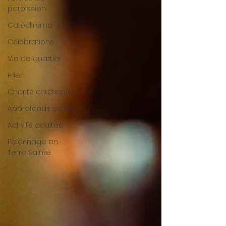
paroissien
Catéchisme
Célébrations
Vie de quartier
Prier
Charité chrétienne
Approfondir sa foi
Activité adultes
Pèlerinage en
Terre Sainte